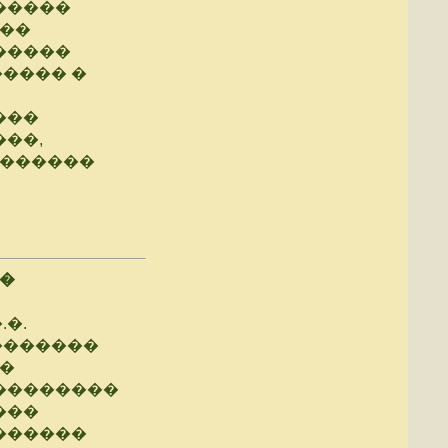
�����
��
�����
���� �
���
���,
�������
��
.�.
�������
�
��������
���
������