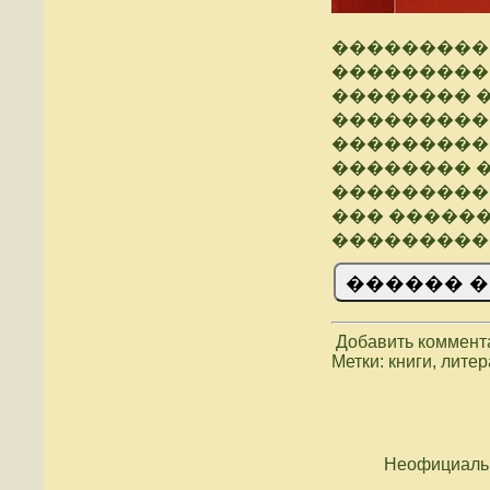
���������
���������
�������� 
���������
���������
�������� 
���������
��� �����
���������
Добавить коммент
Метки: книги, лите
Неофициальн