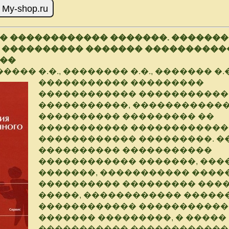
� ������������ �������. �������
 ���������� ������� ���������
��
���� �.�., �������� �.�., ������� �.�
����������� ���������
������������ �����������
�����������, ������������
���������� ��������� ��
����������� �����������
������������ ���������. �
���������� �����������
������������ �������, ��
�������, ����������� �����
���������� ��������� ���
�����, ������������ ������
������������ �����������
������� ���������, � �����
����������� ������������