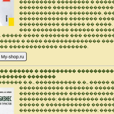
��������� �������� � ����
�������� ���������������
������������ ��������, ��
������������ ������� ����
���������� ������ �� ����.
��� ��������� ������ ����
 ����� ���� ������� ��� �������
����� � ���� �������������� ��
�� ������������ �������.
�� ������ � ��������� ��������
 ������� �������
����� �.�., ���������� �.�,, ����� �
����������� ������� ����
������������ �����������
���������; ���������� ���
����� � ����������� �����
������������ �������; ���