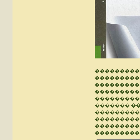
���������
���������
����������
���������
���������
������� �
���������
����������
���������
���������