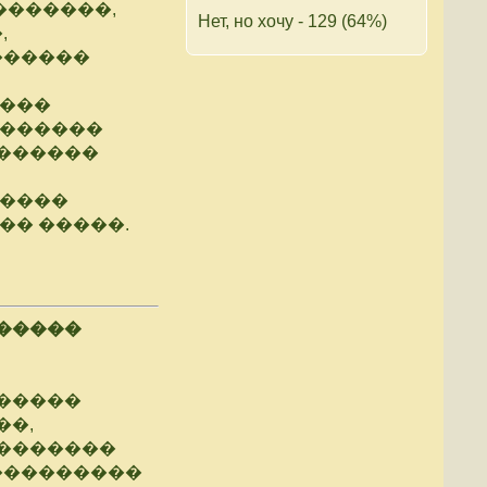
�������,
Нет, но хочу - 129 (64%)
,
������
����
�������
�������
�����
�� �����.
������
������
��,
��������
���������