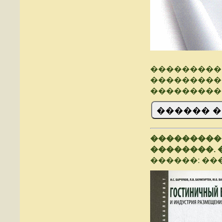
���������.
���������
���������
���������
��������.
������: ���