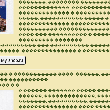
�������. �������� �������
�������������, ����������
������������� � ��������
�����, ����������� ����� �
������������� ���������
���������� ������������
���� ��� ���������� � ���
��������� �������.
���������� ��� ���������� ����
�����, �������������� � �������
� � ����������� ����, ������. �
�� ����������
�� �.�.
� ������ ������� ����� ��
������, �������������, ���
�������, ����������, ����
��������������� ���� ���