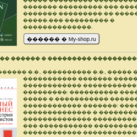
����� ��������� ���������
������� ��������� ��� ���
������� ��������� �� ����
�����.��� ��������� �
��������������.
�� ������ � ��������� ��������
����� �.�., ���������� �.�., ����� �
����������� ������� ����
������������ �����������
���������: ���������� ���
����� � ����������� �����
������������ �������: ��
�������������� � �������
�������������� ���������
��� ����������� ��������
������������ �����������