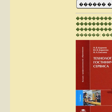
���������
���������
���������
������: ���