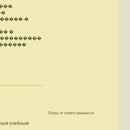
���.
��
����� �
�� �
����������
 ������
Отказ от ответственности
нным учебным