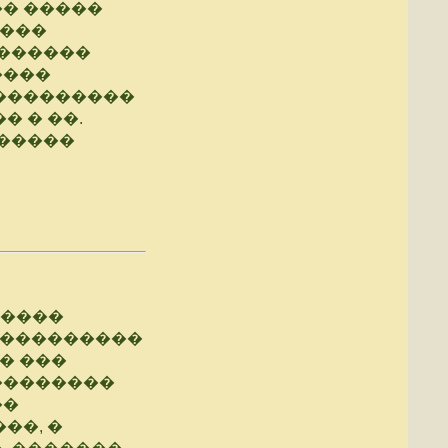
� �����
����
�������
����
����������
� � ��.
������
�����
����������
� ���
��������
��
��, �