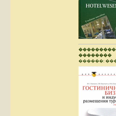
���������
��������
������: ���