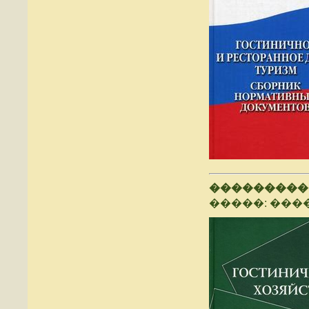
���������
�����: ����