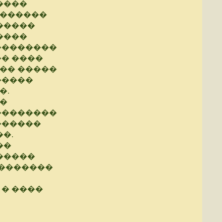
����
�������
�����
����
���������
� ����
�� �����
�����
�.
�
��������
������
�.
��
�����
��������
 � ����