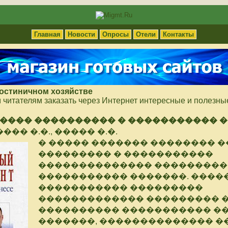
Главная
Новости
Опросы
Отели
Контакты
гостиничном хозяйстве
читателям заказать через Интернет интересные и полезные
���� ���������� � ����������� 
��� �.�., ����� �.�.
� ����� ������� �������� �
��������� � �����������
�������������� ���������
����������� �������. ����
����������� ���������
������������� ��������� �
���������� ����������� �
�������, �������������� �