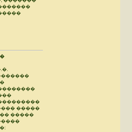
, �������
�������
�����
��
.�.
�������
�
��������
���
����������
���� �����
�� �����
�����
�: