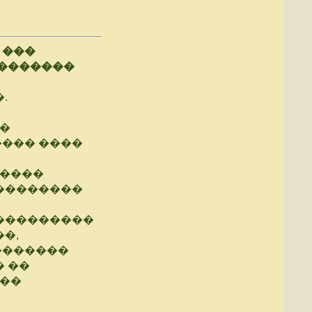
 ���
��������
.
�
��� ����
�����
��������
����������
�,
�������
 ��
��