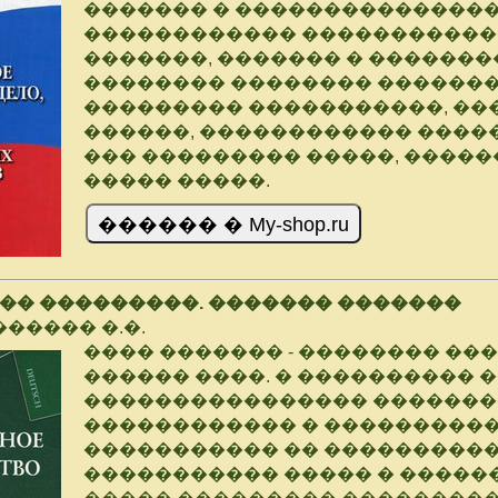
������� � ���������������
������������ ����������
�������, ������� � ������
�������� �������� ������
��������� �����������, �
������, ������������ �����
��� ��������� �����, ����
����� �����.
�� ���������. ������� �������
����� �.�.
���� ������� - �������� ��
������ ����. � ���������� 
���������������� �������
������������ � ���������
����������� �� ���������
����������� ����� � ������