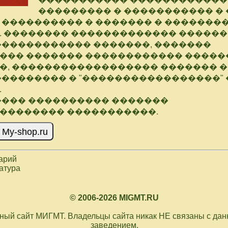
��������� � ����������� � 
 ���������� � ������� � �������
. �������� ������������� ������
������������ �������, �������
��� ������� ������������ �����
�, ������������������ ������� 
��������� � "�����������������"
.
���� ���������� �������
�������� �����������.
арий
ратура
© 2006-2026 MIGMT.RU
ый сайт МИГМТ. Владельцы сайта никак НЕ связаны с да
заведением.