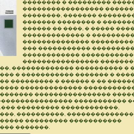
�������� � ��������� ����
����������������� �����
��������, ������� �������
������� �������� � ������
������ �� ����, � ����� ��
������������� � ���������
�������������� ���������
��� ����������� ��������
������������ �����������
���������������� �������
��, ������������� ���������� � 
��� � ����������� ������� � ���
� ��������� � ������ � �� ������
���� ������������� ����������
������� ���������������� ����
���������������� ����������� 
.��� ��������� ������������,
��, ����������, ��������������
����� ��������� �����������
��� �������.