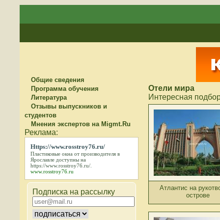
Общие сведения
Отели мира
Программа обучения
Интересная подбор
Литература
Отзывы выпускников и
студентов
Мнения экспертов на Migmt.Ru
Https://www.rosstroy76.ru/
Пластиковые окна от производителя в
Ярославле доступны на
https://www.rosstroy76.ru/
.
www.rosstroy76.ru
Атлантис на рукотв
Подписка на рассылку
острове