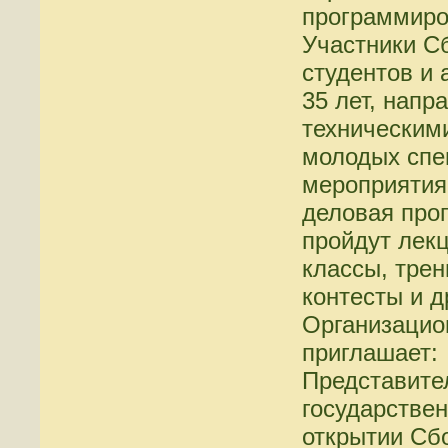
программиро
Участники С
студентов и 
35 лет, нап
техническим
молодых спе
мероприятия
деловая про
пройдут лекц
классы, трен
контесты и д
Организацио
приглашает:
Представите
государствен
открытии Сбо