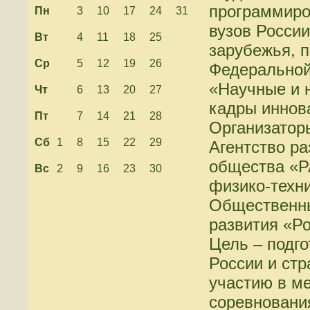
программиро
Пн
3
10
17
24
31
вузов России
Вт
4
11
18
25
зарубежья, 
Ср
5
12
19
26
Федеральной
«Научные и 
Чт
6
13
20
27
кадры иннов
Пт
7
14
21
28
Организатор
Сб
1
8
15
22
29
Агентство р
общества «Р
Вс
2
9
16
23
30
физико-техни
Общественны
развития «Р
Цель – подго
России и стр
участию в м
соревновани