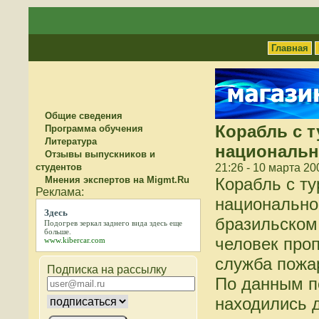
Главная
Общие сведения
Корабль с т
Программа обучения
Литература
национальн
Отзывы выпускников и
студентов
21:26 - 10 марта 20
Мнения экспертов на Migmt.Ru
Корабль с ту
национально
Здесь
бразильском 
Подогрев зеркал заднего вида
здесь
еще
больше.
человек про
www.kibercar.com
служба пожа
Подписка на рассылку
По данным п
находились д