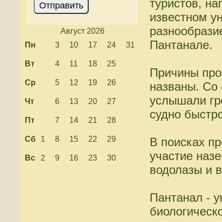
туристов, н
известном у
разнообрази
Август 2026
Пантанале.
Пн
3
10
17
24
31
Вт
4
11
18
25
Причины про
Ср
5
12
19
26
названы. Со 
услышали гр
Чт
6
13
20
27
судно быстро
Пт
7
14
21
28
Сб
1
8
15
22
29
В поисках п
участие наз
Вс
2
9
16
23
30
водолазы и в
Пантанал - у
биологическ