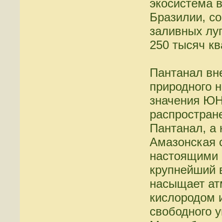
экосистема 
Бразилии, со
заливных лу
250 тысяч к
Пантанал вне
природного 
значения Ю
распростран
Пантанал, а
Амазонская 
настоящими 
крупнейший 
насыщает а
кислородом 
свободного у