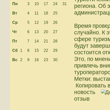
Пн
3
10
17
24
31
региона. Об 
администраци
Вт
4
11
18
25
Ср
5
12
19
26
Время прове
случайно. К 
Чт
6
13
20
27
сфере туризм
Пт
7
14
21
28
будут заверш
Сб
1
8
15
22
29
состоится от
Это, по мнен
Вс
2
9
16
23
30
привлечь вни
туроператоро
Метки: выста
Копировать в
новость
отзыв