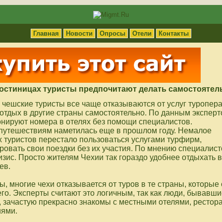
Главная
Новости
Опросы
Отели
Контакты
гостиницах туристы предпочитают делать самостоятел
 чешские туристы все чаще отказываются от услуг туропер
отдых в другие страны самостоятельно. По данным эксперт
онируют номера в отелях без помощи специалистов.
 путешествиям наметилась еще в прошлом году. Немалое
х туристов перестало пользоваться услугами турфирм,
овать свои поездки без их участия. По мнению специалист
изис. Просто жителям Чехии так гораздо удобнее отдыхать в
ев.
ы, многие чехи отказывается от туров в те страны, которые
о. Эксперты считают это логичным, так как люди, бывавшие
з, зачастую прекрасно знакомы с местными отелями, рестор
иями.