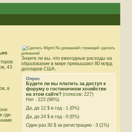
сделать
ьно
домашней
Знаете ли вы, что
ежегодные расходы на
аторов
образование в мире превышают 80 млрд
ов, 43
долларов США.
Опрос
Будете ли вы платить за доступ к
ов, в
форуму о гостиничном хозяйстве
на этом сайте?
(голосов: 227)
Нет - 223 (98%)
Да, до 12 $ в год - 1 (0%)
 они
 где-
Да, до 24 $ в год - 0 (0%)
анами
Один раз 30 $ за регистрацию - 3 (1%)