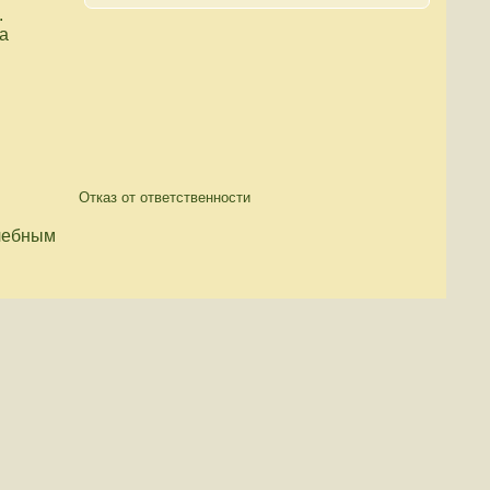
.
а
Отказ от ответственности
чебным