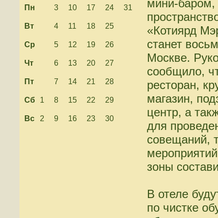
мини-баром,
Пн
3
10
17
24
31
пространств
Вт
4
11
18
25
«Котиярд Мэ
станет вось
Ср
5
12
19
26
Москве. Руко
Чт
6
13
20
27
сообщило, чт
Пт
7
14
21
28
ресторан, кр
магазин, под
Сб
1
8
15
22
29
центр, а так
Вс
2
9
16
23
30
для проведе
совещаний, т
мероприятий
зоны состави
В отеле буду
по чистке об