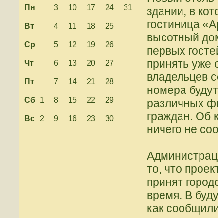
Пн
3
10
17
24
31
здании, в ко
гостиница «А
Вт
4
11
18
25
высотный дом
Ср
5
12
19
26
первых госте
принять уже 
Чт
6
13
20
27
владельцев с
Пт
7
14
21
28
номера будут
Сб
1
8
15
22
29
различных ф
граждан. Об 
Вс
2
9
16
23
30
ничего не со
Администраци
то, что прое
принят город
время. В буд
как сообщили