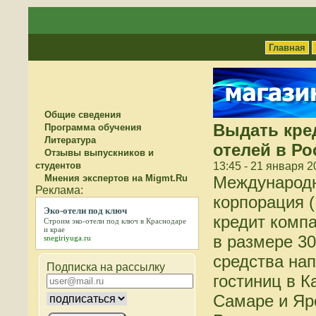
Главная
Общие сведения
Выдать кре
Программа обучения
Литература
отелей в Р
Отзывы выпускников и
студентов
13:45 - 21 января 2
Мнения экспертов на Migmt.Ru
Международ
корпорация 
Эко-отели под ключ
кредит комп
Строим
эко-отели под ключ
в Краснодаре
и крае
в размере 3
snegiriyuga.ru
средства нап
Подписка на рассылку
гостиниц в К
Самаре и Яр