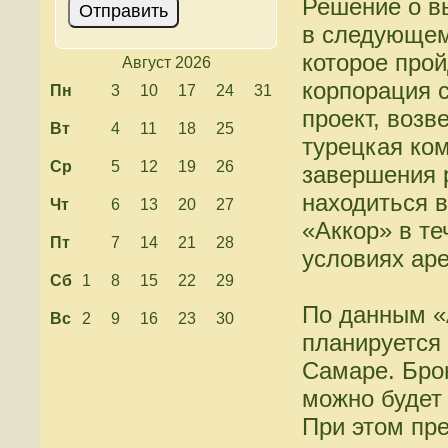
Решение о в
в следующем
которое про
Август 2026
корпорация 
Пн
3
10
17
24
31
проект, возв
Вт
4
11
18
25
турецкая ко
Ср
5
12
19
26
завершения 
находиться в
Чт
6
13
20
27
«Аккор» в те
Пт
7
14
21
28
условиях ар
Сб
1
8
15
22
29
По данным «
Вс
2
9
16
23
30
планируется 
Самаре. Бро
можно будет 
При этом пр