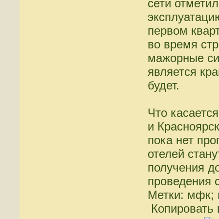
сети отметил
эксплуатаци
первом кварт
во время ст
мажорные си
является кра
будет.
Что касаетс
и Красноярск
пока нет про
отелей стану
получения д
проведения с
Метки: мфк; 
Копировать 