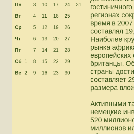
Пн
3
10
17
24
31
гостиничного
регионах сокр
Вт
4
11
18
25
время в 2007 
Ср
5
12
19
26
составлял 19
Наиболее кру
Чт
6
13
20
27
рынка африк
Пт
7
14
21
28
европейских 
Сб
1
8
15
22
29
британцы. Об
страны дости
Вс
2
9
16
23
30
составляет 2
размера вло
Активными т
немецкие ин
520 миллионо
миллионов ил