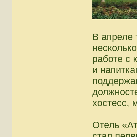
В апреле 
несколько
работе с 
и напитка
поддержан
должност
хостесс, 
Отель «Ат
стал перв