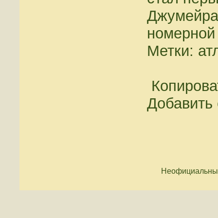
Джумейра.
номерной 
Метки: ат
Копироват
Добавить 
Неофициальный