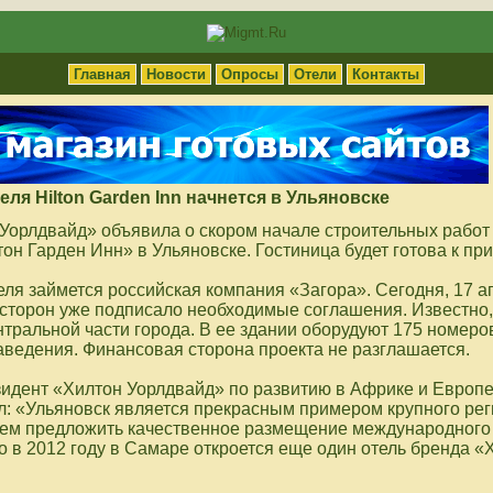
Главная
Новости
Опросы
Отели
Контакты
ля Hilton Garden Inn начнется в Ульяновске
Уорлдвайд» объявила о скором начале строительных работ
он Гарден Инн» в Ульяновске. Гостиница будет готова к при
ля займется российская компания «Загора». Сегодня, 17 а
 сторон уже подписало необходимые соглашения. Известно,
тральной части города. В ее здании оборудуют 175 номеро
аведения. Финансовая сторона проекта не разглашается.
идент «Хилтон Уорлдвайд» по развитию в Африке и Европе
л: «Ульяновск является прекрасным примером крупного ре
жем предложить качественное размещение международного
о в 2012 году в Самаре откроется еще один отель бренда «