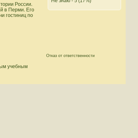
Не знаю - 5 (17%)
тории России.
й в Перми. Его
чи гостиниц по
Отказ от ответственности
ным учебным