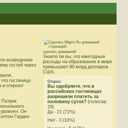
сделать домашней
Знаете ли вы, что
ежегодные
 по возведению
расходы на образование в мире
ему гостей через
превышают 80 млрд долларов
США.
преля,
 что гостиница
Опрос
в и откроют
Вы одобряете, что в
российских гостиницах
разрешили платить за
 Патрик
половину суток?
(голосов:
гионального
29)
 уровня». Он
Да - 21 (72%)
Хилтон Гарден
Нет - 3 (10%)