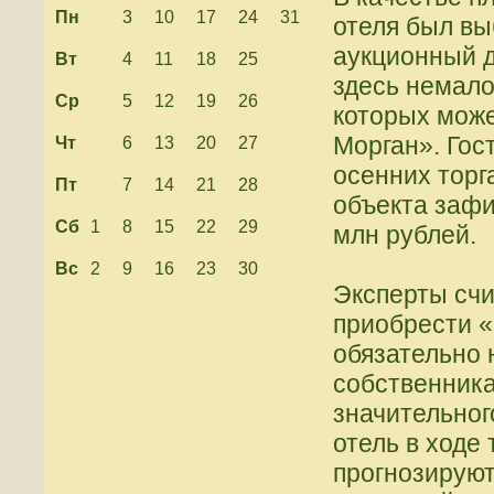
Пн
3
10
17
24
31
отеля был вы
аукционный д
Вт
4
11
18
25
здесь немало
Ср
5
12
19
26
которых може
Морган». Гос
Чт
6
13
20
27
осенних торг
Пт
7
14
21
28
объекта зафи
Сб
1
8
15
22
29
млн рублей.
Вс
2
9
16
23
30
Эксперты счи
приобрести 
обязательно 
собственника
значительног
отель в ходе
прогнозируют