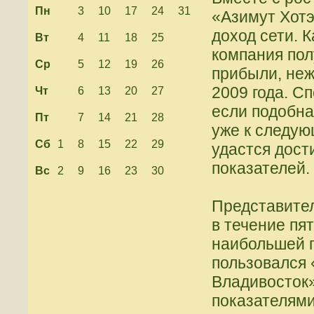
Пн
3
10
17
24
31
«Азимут Хотэ
доход сети. К
Вт
4
11
18
25
компания по
Ср
5
12
19
26
прибыли, неж
2009 года. С
Чт
6
13
20
27
если подобна
Пт
7
14
21
28
уже к следую
Сб
1
8
15
22
29
удастся дост
показателей.
Вс
2
9
16
23
30
Представител
в течение пят
наибольшей п
пользовался 
Владивосток»
показателями