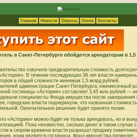
Главная
Новости
Опросы
Отели
Контакты
тель в Санкт-Петербурге обойдется арендаторам в 1,5
вительство озвучило предварительную стоимость долгосро
«Астория». В течение последующих 36 лет власти намерен
аторов в общей сложности минимум 1,5 млрд рублей.
вителей администрации Санкт-Петербурга, ежемесячный р
чной гостиницы «Астория» составляет 3,45 млн рублей — 
ндовали специалисты Фонда имущества после завершения 
ее, городские власти подчеркнули, что названная стоимость
тельной. Окончательное решение будет принято позже.
то «Асторию» можно будет не только арендовать, но и выку
изацией. Пока неизвестно, сколько денег в таком случае 
 Если в скором времени власти разрешат продажу памятник
ения, коим является гостиница, Фонд имущества проведет