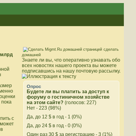
сделать
 млрд
домашней
Знаете ли вы, что
оперативно узнавать обо
всех новостях нашего проекта вы можете
чной
подписавшись на нашу почтовую рассылку.
ы
азмер
Опрос
именно
Будете ли вы платить за доступ к
оценки
форуму о гостиничном хозяйстве
 пока
на этом сайте?
(голосов: 227)
Нет - 223 (98%)
Да, до 12 $ в год - 1 (0%)
пить с
сможет
Да, до 24 $ в год - 0 (0%)
ов
Один раз 30 $ за регистрацию - 3 (1%)