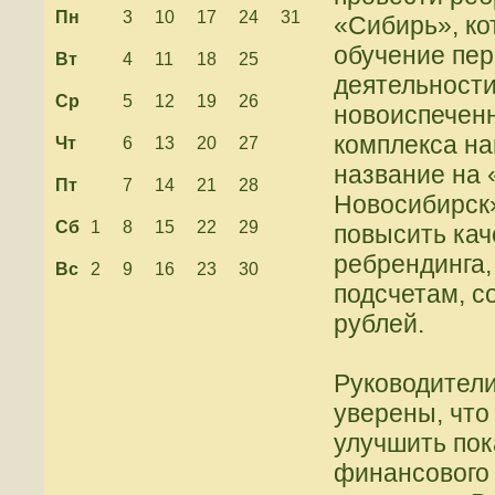
Пн
3
10
17
24
31
«Сибирь», ко
обучение пе
Вт
4
11
18
25
деятельности
Ср
5
12
19
26
новоиспеченн
комплекса на
Чт
6
13
20
27
название на 
Пт
7
14
21
28
Новосибирск»
Сб
1
8
15
22
29
повысить кач
ребрендинга,
Вс
2
9
16
23
30
подсчетам, с
рублей.
Руководители
уверены, что
улучшить пок
финансового 