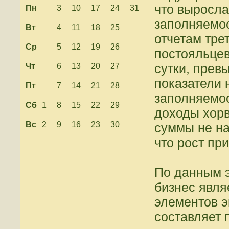
что выросла
Пн
3
10
17
24
31
заполняемос
Вт
4
11
18
25
отчетам тре
Ср
5
12
19
26
постояльцев
сутки, прев
Чт
6
13
20
27
показатели 
Пт
7
14
21
28
заполняемо
Сб
1
8
15
22
29
доходы хорв
Вс
2
9
16
23
30
суммы не на
что рост пр
По данным э
бизнес явля
элементов э
составляет 