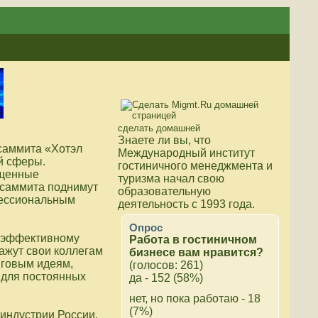
сделать домашней
Знаете ли вы, что
 саммита «Хотэл
Международный институт
й сферы.
гостиничного менеджмента и
ященные
туризма начал свою
 саммита поднимут
образовательную
фессиональным
деятельность с 1993 года.
Опрос
и эффективному
Работа в гостиничном
ажут свои коллегам
бизнесе вам нравится?
нговым идеям,
(голосов: 261)
 для постоянных
да - 152 (58%)
нет, но пока работаю - 18
(7%)
 индустрии России,