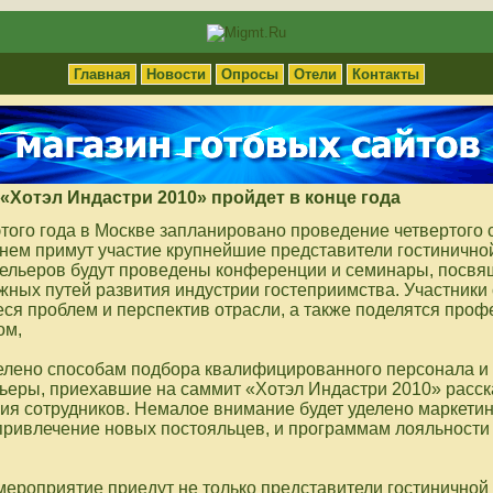
Главная
Новости
Опросы
Отели
Контакты
«Хотэл Индастри 2010» пройдет в конце года
 этого года в Москве запланировано проведение четвертого
 нем примут участие крупнейшие представители гостинично
тельеров будут проведены конференции и семинары, посв
ных путей развития индустрии гостеприимства. Участники
ся проблем и перспектив отрасли, а также поделятся про
ом,
елено способам подбора квалифицированного персонала 
ьеры, приехавшие на саммит «Хотэл Индастри 2010» расск
ия сотрудников. Немалое внимание будет уделено маркети
ривлечение новых постояльцев, и программам лояльности
мероприятие приедут не только представители гостиничной