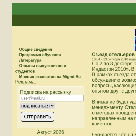
Общие сведения
Съезд отельеров 
Программа обучения
10:04 - 13 октября 2010 года
Литература
Со 2 по 3 декабря
Отзывы выпускников и
Индастри 2010». В
студентов
В рамках съезда о
Мнения экспертов на Migmt.Ru
обсуждению возмож
вопросы, касающие
опытом друг с друг
Подписка на рассылку
Внимание будет уд
менеджменту. Отел
о методах поощрен
направленным на п
клиентов.
Август 2026
Ожидается, что на 