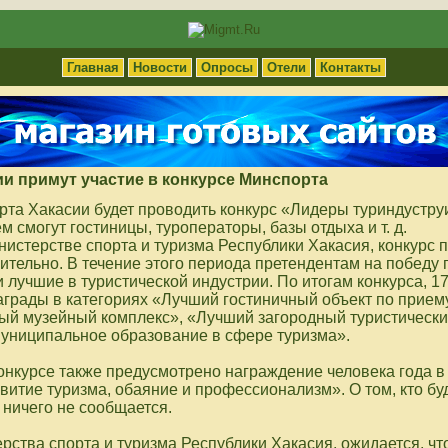
Главная
Новости
Опросы
Отели
Контакты
и примут участие в конкурсе Минспорта
рта Хакасии будет проводить конкурс «Лидеры туриндустру
м смогут гостиницы, туроператоры, базы отдыха и т. д.
нистерстве спорта и туризма Республики Хакасия, конкурс
ительно. В течение этого периода претендентам на победу 
и лучшие в туристической индустрии. По итогам конкурса, 1
аграды в категориях «Лучший гостиничный объект по приему
 музейный комплекс», «Лучший загородный туристически
униципальное образование в сфере туризма».
конкурсе также предусмотрено награждение человека года 
витие туризма, обаяние и профессионализм». О том, кто бу
а ничего не сообщается.
ства спорта и туризма Республики Хакасия, ожидается, что