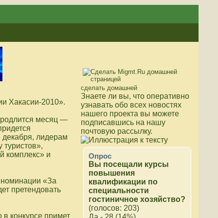
сделать домашней
Знаете ли вы, что
оперативно
ии Хакасии-2010».
узнавать обо всех новостях
нашего проекта вы можете
 продлится месяц —
подписавшись на нашу
придется
почтовую рассылку.
7 декабря, лидерам
 туристов»,
й комплекс» и
Опрос
Вы посещали курсы
повышения
в номинации «За
квалификации по
дет претендовать
специальности
гостиничное хозяйство?
(голосов: 203)
 в конкурсе примет
Да - 28 (14%)