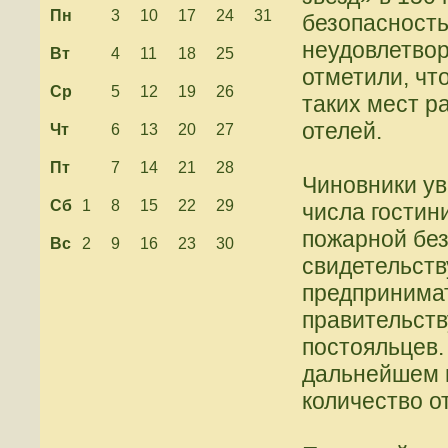
Пн
3
10
17
24
31
безопасность
неудовлетвор
Вт
4
11
18
25
отметили, чт
Ср
5
12
19
26
таких мест р
отелей.
Чт
6
13
20
27
Пт
7
14
21
28
Чиновники у
Сб
1
8
15
22
29
числа гостин
пожарной без
Вс
2
9
16
23
30
свидетельств
предпринимат
правительств
постояльцев.
дальнейшем 
количество о