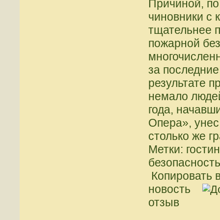
Причиной, по
чиновники с 
тщательнее 
пожарной без
многочислен
за последние
результате п
немало людей
года, начавш
Опера», унес
столько же г
Метки: гости
безопасност
Копировать в
новость
отзыв