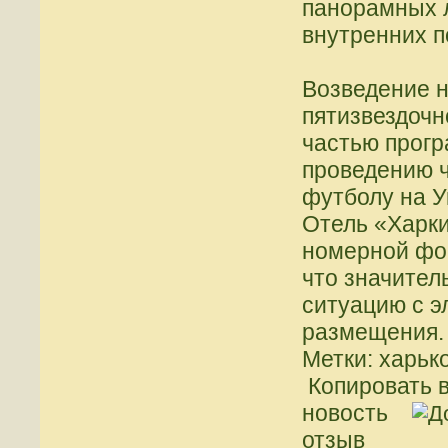
панорамных л
внутренних 
Возведение н
пятизвездочн
частью прогр
проведению 
футболу на У
Отель «Харки
номерной фон
что значител
ситуацию с 
размещения.
Метки: харьк
Копировать в
новость
отзыв