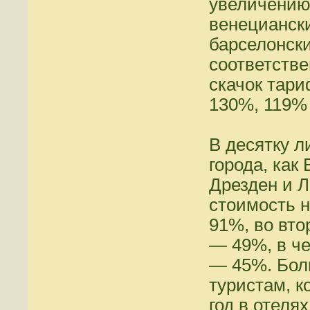
увеличению
венецианск
барселонск
соответстве
скачок тари
130%, 119%
В десятку л
города, как
Дрезден и Л
стоимость 
91%, во вто
— 49%, в ч
— 45%. Бол
туристам, 
год в отеля