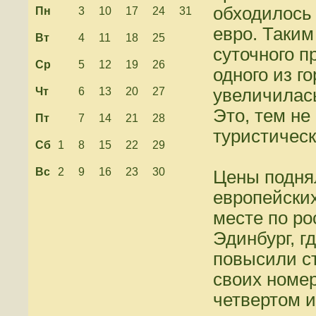
обходилось 
Пн
3
10
17
24
31
евро. Таким
Вт
4
11
18
25
суточного 
Ср
5
12
19
26
одного из г
Чт
6
13
20
27
увеличилась
Это, тем не
Пт
7
14
21
28
туристическ
Сб
1
8
15
22
29
Вс
2
9
16
23
30
Цены поднял
европейских
месте по ро
Эдинбург, г
повысили с
своих номер
четвертом и