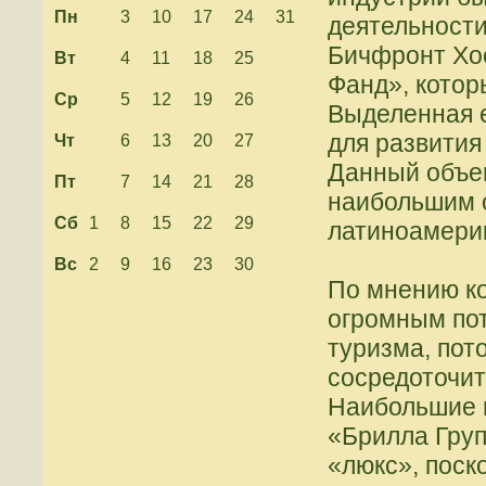
Пн
3
10
17
24
31
деятельност
Бичфронт Хо
Вт
4
11
18
25
Фанд», котор
Ср
5
12
19
26
Выделенная 
для развития
Чт
6
13
20
27
Данный объе
Пт
7
14
21
28
наибольшим 
Сб
1
8
15
22
29
латиноамерик
Вс
2
9
16
23
30
По мнению к
огромным по
туризма, пот
сосредоточи
Наибольшие 
«Брилла Груп
«люкс», поск