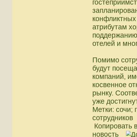
гостеприимст
запланирова
конфликтных 
атрибутам хо
поддержанию
отелей и мно
Помимо сотру
будут посеща
компаний, и
косвенное от
рынку. Соотв
уже достигну
Метки: сочи;
сотрудников
Копировать в
новость