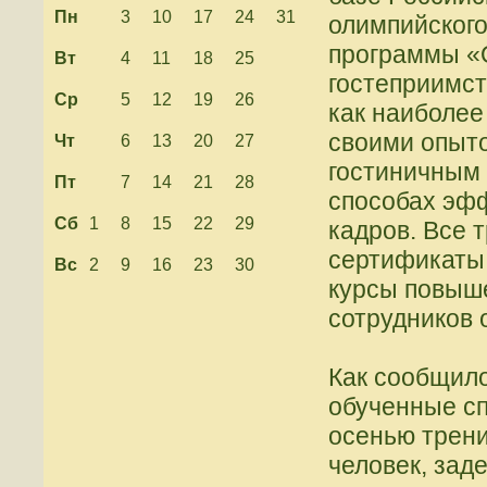
Пн
3
10
17
24
31
олимпийского
программы «
Вт
4
11
18
25
гостеприимст
Ср
5
12
19
26
как наиболее
своими опыто
Чт
6
13
20
27
гостиничным 
Пт
7
14
21
28
способах эфф
Сб
1
8
15
22
29
кадров. Все 
сертификаты
Вс
2
9
16
23
30
курсы повыш
сотрудников 
Как сообщило
обученные сп
осенью трени
человек, зад