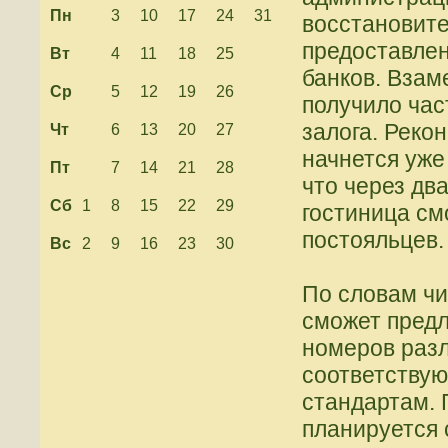
Пн
3
10
17
24
31
восстановит
предоставлен
Вт
4
11
18
25
банков. Вза
Ср
5
12
19
26
получило час
залога. Реко
Чт
6
13
20
27
начнется уже
Пт
7
14
21
28
что через дв
Сб
1
8
15
22
29
гостиница см
постояльцев.
Вс
2
9
16
23
30
По словам чи
сможет предл
номеров разл
соответству
стандартам. 
планируется 