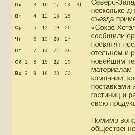
Северо-Запа
Пн
3
10
17
24
31
несколько д
Вт
4
11
18
25
съезда прим
«Сокос Хотэ
Ср
5
12
19
26
сообщили ор
Чт
6
13
20
27
посвятят по
Пт
7
14
21
28
отельном и 
новейшим те
Сб
1
8
15
22
29
материалам. 
Вс
2
9
16
23
30
компании, к
поставками 
гостиниц и р
свою продук
Помимо вопр
общественно