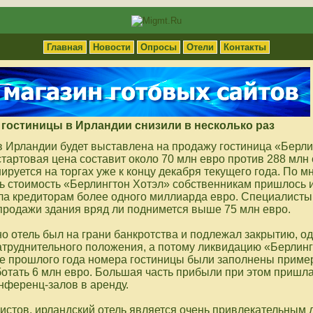
Главная
Новости
Опросы
Отели
Контакты
гостиницы в Ирландии снизили в несколько раз
в Ирландии будет выставлена на продажу гостиница «Берли
стартовая цена составит около 70 млн евро против 288 млн 
ируется на торгах уже к концу декабря текущего года. По м
ь стоимость «Берлингтон Хотэл» собственникам пришлось из
ла кредиторам более одного миллиарда евро. Специалисты 
-продажи здания вряд ли поднимется выше 75 млн евро.
о отель был на грани банкротства и подлежал закрытию, о
затруднительного положения, а потому ликвидацию «Берлин
ие прошлого года номера гостиницы были заполнены пример
ботать 6 млн евро. Большая часть прибыли при этом пришла
нференц-залов в аренду.
истов, ирландский отель является очень привлекательным 