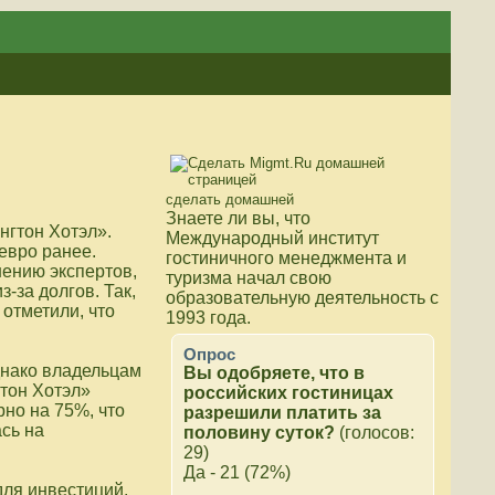
сделать домашней
Знаете ли вы, что
нгтон Хотэл».
Международный институт
евро ранее.
гостиничного менеджмента и
нению экспертов,
туризма начал свою
-за долгов. Так,
образовательную деятельность с
отметили, что
1993 года.
Опрос
днако владельцам
Вы одобряете, что в
гтон Хотэл»
российских гостиницах
но на 75%, что
разрешили платить за
сь на
половину суток?
(голосов:
29)
Да - 21 (72%)
для инвестиций.