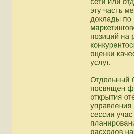
сети или от
эту часть м
доклады по
маркетингов
позиций на
конкурентос
оценки каче
услуг.
Отдельный б
посвящен ф
открытия от
управления 
сессии учас
планировани
расходов на