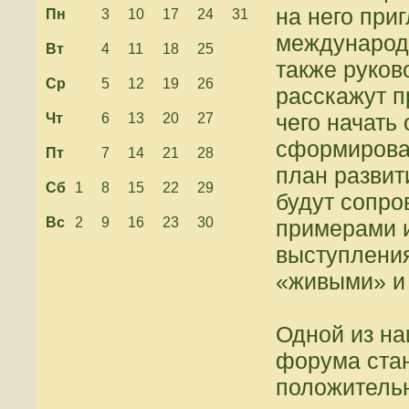
на него при
Пн
3
10
17
24
31
международн
Вт
4
11
18
25
также руков
Ср
5
12
19
26
расскажут п
чего начать 
Чт
6
13
20
27
сформироват
Пт
7
14
21
28
план развити
Сб
1
8
15
22
29
будут сопр
Вс
2
9
16
23
30
примерами и
выступлени
«живыми» и
Одной из на
форума стан
положительн