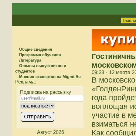
Главн
Общие сведения
Гостиничны
Программа обучения
Литература
московско
Отзывы выпускников и
студентов
09:28 - 12 марта 2
Мнения экспертов на Migmt.Ru
В московско
«ГолденРинг
Подписка на рассылку
года пройде
воплощая ис
участие в м
взиматься не
Как сообщи
Август 2026