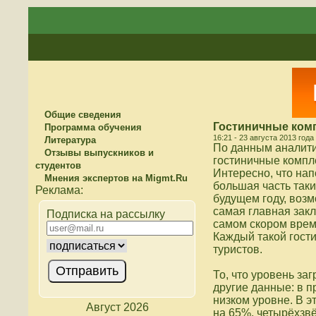
Общие сведения
Гостиничные ком
Программа обучения
16:21 - 23 августа 2013 года
Литература
По данным аналити
Отзывы выпускников и
гостиничные компле
студентов
Интересно, что на
Мнения экспертов на Migmt.Ru
большая часть так
будущем году, возм
самая главная зак
Подписка на рассылку
самом скором време
Каждый такой гости
туристов.
То, что уровень за
другие данные: в 
низком уровне. В э
Август 2026
на 65%, четырёхзвё