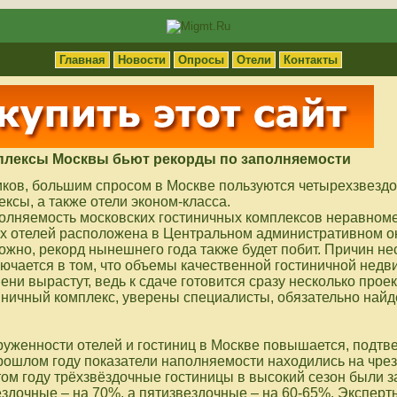
Главная
Новости
Опросы
Отели
Контакты
плексы Москвы бьют рекорды по заполняемости
ков, большим спросом в Москве пользуются четырехзвезд
ксы, а также отели эконом-класса.
полняемость московских гостиничных комплексов неравном
их отелей расположена в Центральном административном ок
ожно, рекорд нынешнего года также будет побит. Причин нес
лючается в том, что объемы качественной гостиничной недв
ни вырастут, ведь к сдаче готовится сразу несколько проек
ничный комплекс, уверены специалисты, обязательно найде
груженности отелей и гостиниц в Москве повышается, подтв
прошлом году показатели наполняемости находились на чре
том году трёхзвёздочные гостиницы в высокий сезон были 
здочные – на 70%, а пятизвездочные – на 60-65%. Эксперты