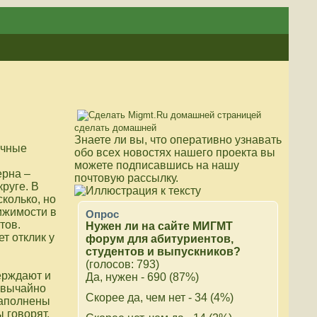
сделать домашней
Знаете ли вы, что
оперативно узнавать
очные
обо всех новостях нашего проекта вы
можете подписавшись на нашу
ерна –
почтовую рассылку.
руге. В
колько, но
ижимости в
Опрос
тов.
Нужен ли на сайте МИГМТ
т отклик у
форум для абитуриентов,
студентов и выпускников?
(голосов: 793)
ерждают и
Да, нужен - 690 (87%)
звычайно
Скорее да, чем нет - 34 (4%)
заполнены
 говорят,