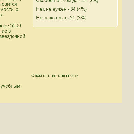
Скорее нет, чем да - 14 (2%)
новится
Нет, не нужен - 34 (4%)
мости, а
х.
Не знаю пока - 21 (3%)
олее 5500
ние в
извездочной
Отказ от ответственности
 учебным