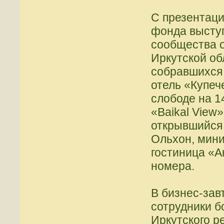
С презентаци
фонда высту
сообщества о
Иркутской о
собравшихся
отель «Купеч
слободе на 1
«Baikal View
открывшийся 
Ольхон, мини
гостиница «А
номера.
В бизнес-зав
сотрудники б
Иркутского р