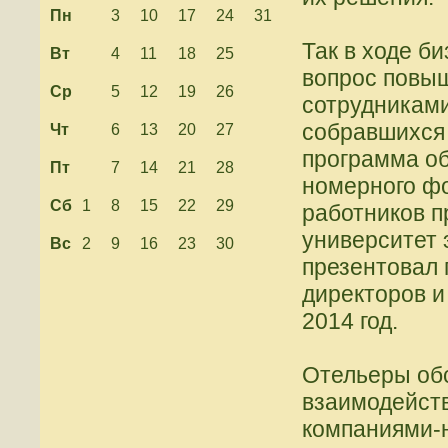
Пн
3
10
17
24
31
Так в ходе б
Вт
4
11
18
25
вопрос повы
Ср
5
12
19
26
сотрудникам
собравшихся
Чт
6
13
20
27
программа об
Пт
7
14
21
28
номерного фо
Сб
1
8
15
22
29
работников п
университет 
Вс
2
9
16
23
30
презентовал 
директоров и
2014 год.
Отельеры об
взаимодейств
компаниями-