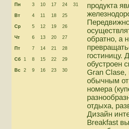
продукта яв
Пн
3
10
17
24
31
железнодор
Вт
4
11
18
25
Передвижно
Ср
5
12
19
26
осуществля
Чт
6
13
20
27
обратно, а 
превращать
Пт
7
14
21
28
гостиницу. 
Сб
1
8
15
22
29
обустроен с
Вс
2
9
16
23
30
Gran Clase,
обычным оте
номера (куп
разнообраз
отдыха, раз
Дизайн инте
Breakfast в