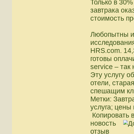
Только в 30%
завтрака ока
стоимость пр
Любопытны и
исследования
HRS.com. 14,
готовы оплачи
service – та
Эту услугу о
отели, стара
спешащим кл
Метки: Завтра
услуга; цены 
Копировать в
новость
отзыв