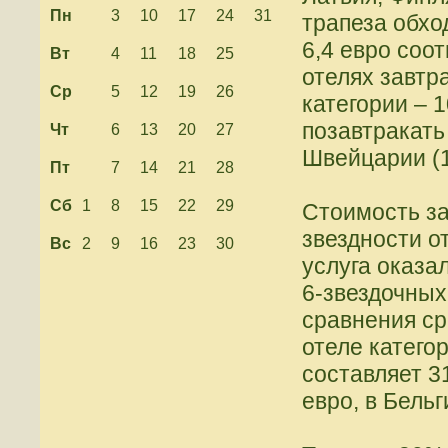
Пн
3
10
17
24
31
трапеза обход
6,4 евро соо
Вт
4
11
18
25
отелях завтр
Ср
5
12
19
26
категории – 
позавтракать 
Чт
6
13
20
27
Швейцарии (1
Пт
7
14
21
28
Сб
1
8
15
22
29
Стоимость за
звездности о
Вс
2
9
16
23
30
услуга оказа
6-звездочных 
сравнения ср
отеле катего
составляет 31
евро, в Бельг