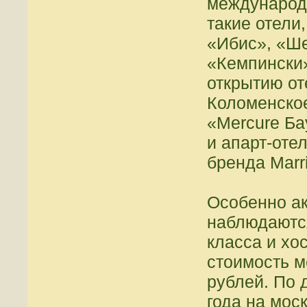
международ
такие отели
«Ибис», «Ше
«Кемпински»
открытию от
Коломенское
«Mercure Ба
и апарт-оте
бренда Marri
Особенно а
наблюдаются
класса и хо
стоимость м
рублей. По 
года на мос