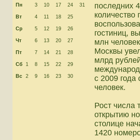
последних 4-
Пн
3
10
17
24
31
количество г
Вт
4
11
18
25
воспользов
Ср
5
12
19
26
гостиниц, в
млн человек
Чт
6
13
20
27
Москвы увел
Пт
7
14
21
28
млрд рублей
Сб
1
8
15
22
29
международ
Вс
2
9
16
23
30
с 2009 года
человек.
Рост числа 
открытию но
столице нач
1420 номеро