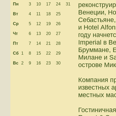
реконструиро
Пн
3
10
17
24
31
Венеции, Hot
Вт
4
11
18
25
Себастьяне,
Ср
5
12
19
26
и Hotel Alfo
году начнет
Чт
6
13
20
27
Imperial в Ве
Пт
7
14
21
28
Бруммане, Ex
Сб
1
8
15
22
29
Милане и San
Вс
2
9
16
23
30
острове Мик
Компания пр
известных а
местных мас
Гостиничная 