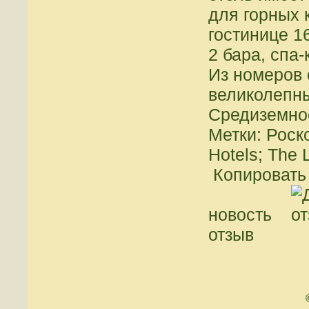
для горных 
гостинице 1
2 бара, спа-
Из номеров 
великолепны
Средиземно
Метки: Роск
Hotels; The 
Копировать 
новость
отзыв