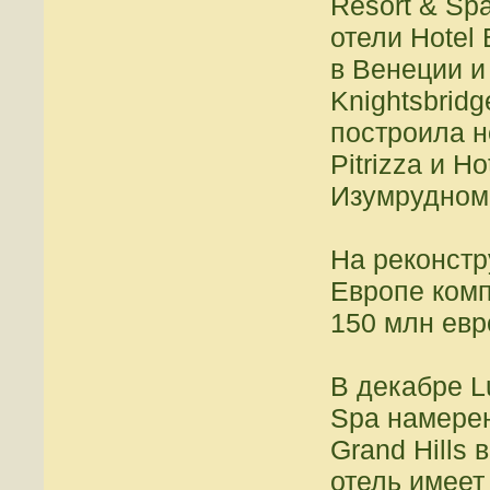
Resort & Sp
отели Hotel B
в Венеции и
Knightsbridg
построила н
Pitrizza и H
Изумрудном
На реконстр
Европе комп
150 млн евр
В декабре Lu
Spa намере
Grand Hills
отель имеет