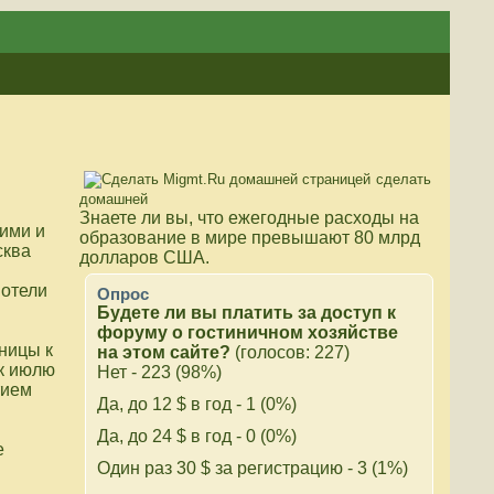
сделать
домашней
Знаете ли вы, что
ежегодные расходы на
ими и
образование в мире превышают 80 млрд
сква
долларов США.
 отели
Опрос
Будете ли вы платить за доступ к
форуму о гостиничном хозяйстве
ницы к
на этом сайте?
(голосов: 227)
 к июлю
Нет - 223 (98%)
тием
Да, до 12 $ в год - 1 (0%)
Да, до 24 $ в год - 0 (0%)
е
Один раз 30 $ за регистрацию - 3 (1%)