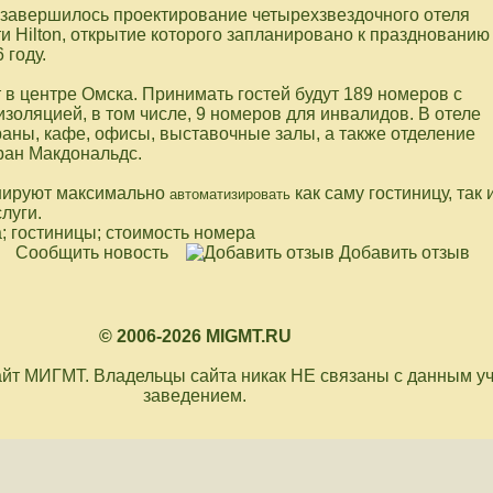
ь завершилось проектирование четырехзвездочного отеля
 Hilton, открытие которого запланировано к празднованию
 году.
 в центре Омска. Принимать гостей будут 189 номеров с
оляцией, в том числе, 9 номеров для инвалидов. В отеле
раны, кафе, офисы, выставочные залы, а также отделение
ран Макдональдс.
нируют максимально
как саму гостиницу, так 
автоматизировать
луги.
; гостиницы; стоимость номера
Сообщить новость
Добавить отзыв
© 2006-2026 MIGMT.RU
йт МИГМТ. Владельцы сайта никак НЕ связаны с данным у
заведением.