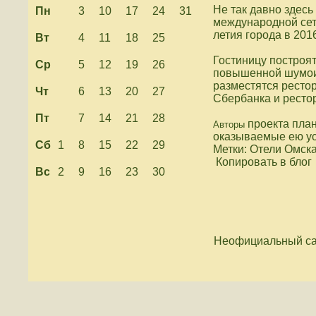
Не так давно здес
Пн
3
10
17
24
31
международной сети
летия города в 2016
Вт
4
11
18
25
Гостиницу построят
Ср
5
12
19
26
повышенной шумоиз
разместятся ресто
Чт
6
13
20
27
Сбербанка и ресто
Пт
7
14
21
28
проекта пла
Авторы
оказываемые ею ус
Сб
1
8
15
22
29
Метки: Отели Омска
Копировать в блог
Вс
2
9
16
23
30
Неофициальный са