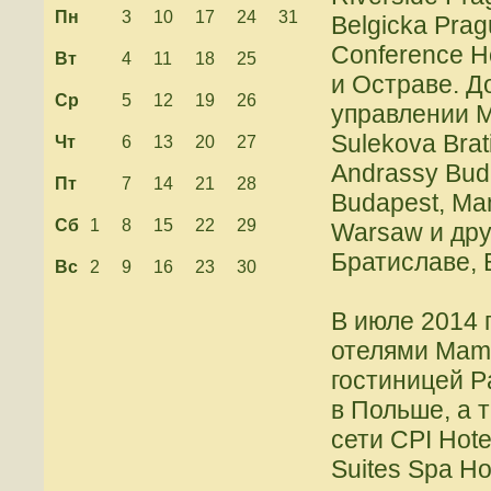
Пн
3
10
17
24
31
Belgicka Pra
Conference Ho
Вт
4
11
18
25
и Остраве. Д
Ср
5
12
19
26
управлении 
Sulekova Brat
Чт
6
13
20
27
Andrassy Buda
Пт
7
14
21
28
Budapest, Ma
Сб
1
8
15
22
29
Warsaw и дру
Братиславе, 
Вс
2
9
16
23
30
В июле 2014 
отелями Mama
гостиницей Pa
в Польше, а 
сети CPI Hote
Suites Spa H