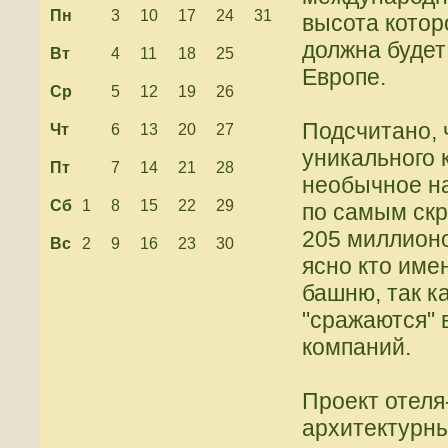
Пн
3
10
17
24
31
высота котор
должна будет
Вт
4
11
18
25
Европе.
Ср
5
12
19
26
Подсчитано, 
Чт
6
13
20
27
уникального 
Пт
7
14
21
28
необычное на
Сб
1
8
15
22
29
по самым ск
205 миллионо
Вс
2
9
16
23
30
ясно кто име
башню, так ка
"сражаются" 
компаний.
Проект отеля
архитектурны