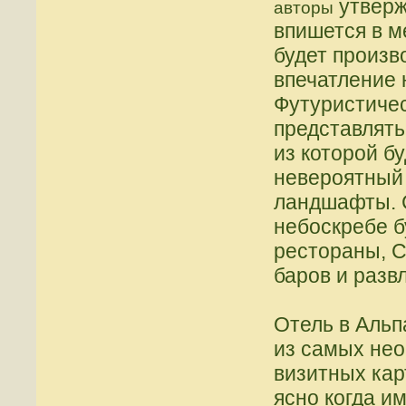
утверж
авторы
впишется в м
будет произв
впечатление 
Футуристичес
представлять
из которой б
невероятный
ландшафты. С
небоскребе б
рестораны, С
баров и разв
Отель в Альп
из самых нео
визитных кар
ясно когда и