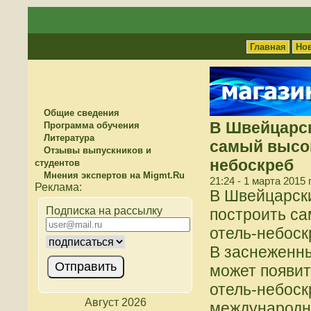
Главная
Но
Общие сведения
В Швейцарск
Программа обучения
Литература
самый высок
Отзывы выпускников и
небоскреб
студентов
Мнения экспертов на Migmt.Ru
21:24 - 1 марта 2015 
В Швейцарск
Подписка на рассылку
построить са
отель-небоск
В заснеженн
может появит
отель-небоск
Август 2026
международн