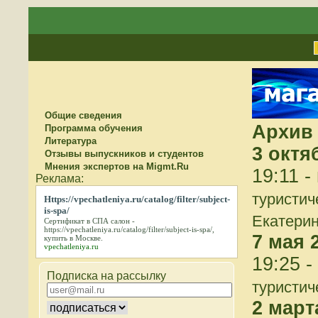
Общие сведения
Архив 
Программа обучения
Литература
3 октя
Отзывы выпускников и студентов
Мнения экспертов на Migmt.Ru
19:11 -
туристич
Https://vpechatleniya.ru/catalog/filter/subject-
is-spa/
Екатерин
Сертификат в СПА салон -
https://vpechatleniya.ru/catalog/filter/subject-is-spa/
,
7 мая 
купить в Москве.
vpechatleniya.ru
19:25 -
Подписка на рассылку
туристич
2 март