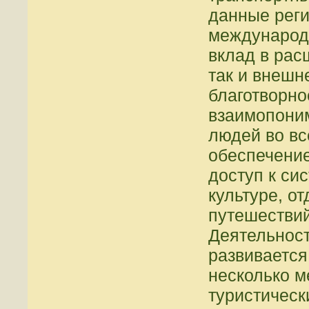
данные рег
международ
вклад в рас
так и внешн
благотворно
взаимопони
людей во вс
обеспечени
доступ к си
культуре, о
путешествий
Деятельнос
развивается
несколько м
туристическ