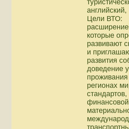
туристическ
английский,
Цели ВТО:
расширение 
которые оп
развивают с
и приглашаю
развития со
доведение 
проживания
регионах м
стандартов,
финансовой
материально
международн
транспортн