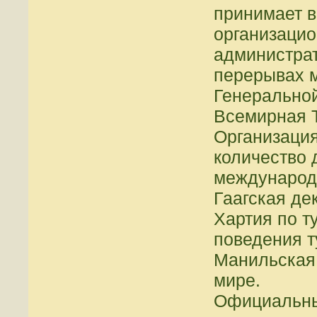
принимает 
организацио
администра
перерывах 
Генерально
Всемирная 
Организаци
количество 
международн
Гаагская де
Хартия по т
поведения т
Манильская 
мире.
Официальны