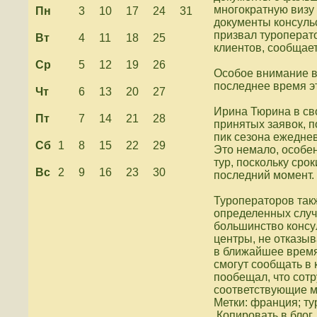
многократную визу
Пн
3
10
17
24
31
документы консуль
призвал туроперат
Вт
4
11
18
25
клиентов, сообщае
Ср
5
12
19
26
Особое внимание в
последнее время эт
Чт
6
13
20
27
Ирина Тюрина в св
Пт
7
14
21
28
принятых заявок, п
пик сезона ежеднев
Сб
1
8
15
22
29
Это немало, особен
тур, поскольку сро
Вс
2
9
16
23
30
последний момент.
Туроператоров такж
определенных случ
большинство консу
центры, не отказыв
в ближайшее время
смогут сообщать в
пообещал, что сотр
соответствующие 
Метки: франция; ту
Копировать в блог