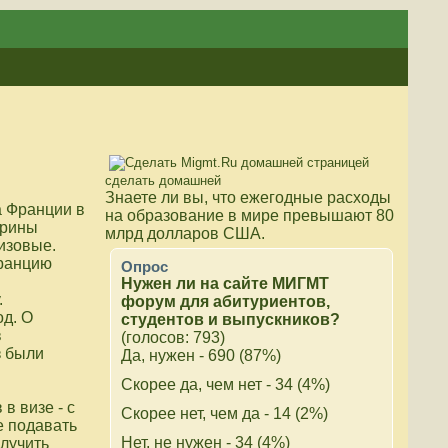
сделать домашней
Знаете ли вы, что
ежегодные расходы
а Франции в
на образование в мире превышают 80
Ирины
млрд долларов США.
изовые.
Францию
Опрос
Нужен ли на сайте МИГМТ
.
форум для абитуриентов,
од. О
студентов и выпускников?
в
(голосов: 793)
з были
Да, нужен - 690 (87%)
Скорее да, чем нет - 34 (4%)
в визе - с
Скорее нет, чем да - 14 (2%)
е подавать
Нет, не нужен - 34 (4%)
лучить