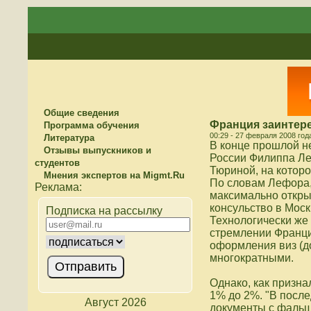
Общие сведения
Франция заинтере
Программа обучения
00:29 - 27 февраля 2008 год
Литература
В конце прошлой н
Отзывы выпускников и
России Филиппа Ле
студентов
Тюриной, на котор
Мнения экспертов на Migmt.Ru
По словам Лефора,
максимально открыт
консульство в Моск
Подписка на рассылку
Технологически же 
стремлении Франци
оформления виз (до
многократными.
Однако, как призна
1% до 2%. "В после
Август 2026
документы с фальш