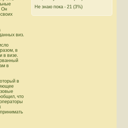
льные
Не знаю пока - 21 (3%)
. Он
 своих
а
данных виз.
исло
разом, в
 в визе.
сорванный
ам в
который в
ляющее
изовые
ообщил, что
роператоры
к
 принимать