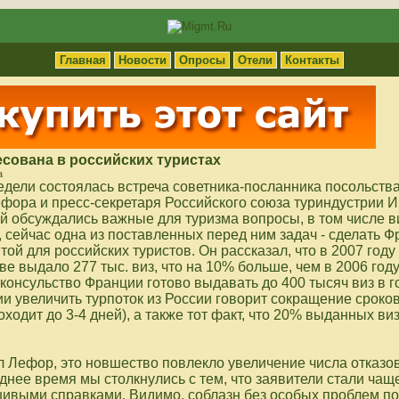
Главная
Новости
Опросы
Отели
Контакты
сована в российских туристах
а
едели состоялась встреча советника-посланника посольств
фора и пресс-секретаря Российского союза туриндустрии 
ой обсуждались важные для туризма вопросы, в том числе в
 сейчас одна из поставленных перед ним задач - сделать 
ой для российских туристов. Он рассказал, что в 2007 году
ве выдало 277 тыс. виз, что на 10% больше, чем в 2006 году
консульство Франции готово выдавать до 400 тысяч виз в г
и увеличить турпоток из России говорит сокращение сроко
ходит до 3-4 дней), а также тот факт, что 20% выданных ви
л Лефор, это новшество повлекло увеличение числа отказов 
днее время мы столкнулись с тем, что заявители стали чащ
ивыми справками. Видимо, соблазн без особых проблем по