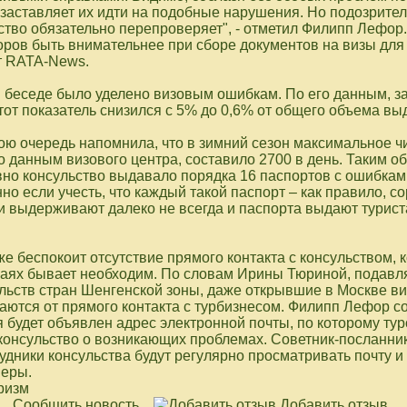
 заставляет их идти на подобные нарушения. Но подозрите
ство обязательно перепроверяет", - отметил Филипп Лефор
оров быть внимательнее при сборе документов на визы для
т RATA-News.
 беседе было уделено визовым ошибкам. По его данным, з
от показатель снизился с 5% до 0,6% от общего объема вы
ою очередь напомнила, что в зимний сезон максимальное ч
о данным визового центра, составило 2700 в день. Таким об
но консульство выдавало порядка 16 паспортов с ошибками
но если учесть, что каждый такой паспорт – как правило, 
ки выдерживают далеко не всегда и паспорта выдают турист
е беспокоит отсутствие прямого контакта с консульством, 
аях бывает необходим. По словам Ирины Тюриной, подав
льств стран Шенгенской зоны, даже открывшие в Москве в
аются от прямого контакта с турбизнесом. Филипп Лефор с
 будет объявлен адрес электронной почты, по которому ту
 консульство о возникающих проблемах. Советник-посланни
удники консульства будут регулярно просматривать почту и
меры.
ризм
Сообщить новость
Добавить отзыв