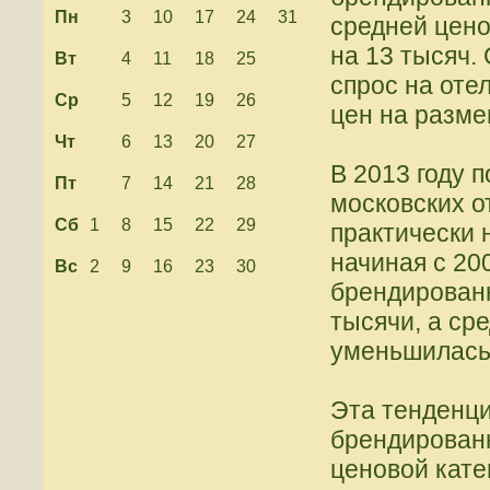
Пн
3
10
17
24
31
средней цено
на 13 тысяч.
Вт
4
11
18
25
спрос на оте
Ср
5
12
19
26
цен на разм
Чт
6
13
20
27
В 2013 году 
Пт
7
14
21
28
московских о
Сб
1
8
15
22
29
практически 
начиная с 200
Вс
2
9
16
23
30
брендированн
тысячи, а ср
уменьшилась
Эта тенденци
брендирован
ценовой кате