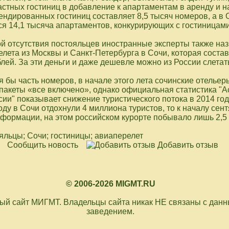
стных гостиниц в добавление к апартаментам в аренду и н
ндированных гостиниц составляет 8,5 тысяч номеров, а в
я 14,1 тысяча апартаментов, конкурирующих с гостиницами
й отсутствия постояльцев иностранные эксперты также на
лета из Москвы и Санкт-Петербурга в Сочи, которая состав
лей. За эти деньги и даже дешевле можно из России слетать
я бы часть номеров, в начале этого лета сочинские отелье
 пакеты «все включено», однако официальная статистика "
ии" показывает снижение туристического потока в 2014 год
году в Сочи отдохнули 4 миллиона туристов, то к началу сент
формации, на этом российском курорте побывало лишь 2,5
ояльцы; Сочи; гостиницы; авиаперелет
Сообщить новость
Добавить отзыв
© 2006-2026 MIGMT.RU
й сайт МИГМТ. Владельцы сайта никак НЕ связаны с дан
заведением.