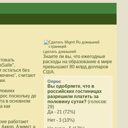
сделать домашней
Знаете ли вы, что
ежегодные
стовать
расходы на образование в мире
Salle",
превышают 80 млрд долларов
 остаться без
США.
лючено", считают
ии.
Опрос
Вы одобряете, что в
словиях
российских гостиницах
рос поскольку до
разрешили платить за
рта в основном
половину суток?
(голосов:
а как
29)
Да - 21 (72%)
Нет - 3 (10%)
зоне работают
 Аккор, Азимут, а