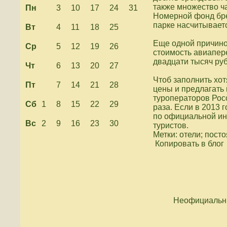
также множество ча
Пн
3
10
17
24
31
Номерной фонд бре
парке насчитываетс
Вт
4
11
18
25
Еще одной причино
Ср
5
12
19
26
стоимость авиапере
двадцати тысяч руб
Чт
6
13
20
27
Чтоб заполнить хот
Пт
7
14
21
28
цены и предлагать
туроператоров Росс
Сб
1
8
15
22
29
раза. Если в 2013 
по официальной ин
Вс
2
9
16
23
30
туристов.
Метки: отели; пост
Копировать в блог
Неофициальны