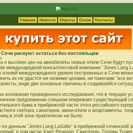
Главная
Новости
Опросы
Отели
Контакты
Сочи рискуют остаться без постояльцев
а
са и высоких цен на авиабилеты новые отели Сочи будут пу
ов международной консалтинговой компании "Jones Lang La
 отелей международного уровня построенных в Сочи может
нить их не удастся ни низкими ценами, ни пакетами "все вк
алисты, видя две основные причины в создавшейся ситуац
на основании проведенного исследования, что в текущих у
иничное предложение слишком опережает существующий сп
тельного бума в прибрежной части этого российского куро
стного сектора, санатории, мини-отели и апартаменты, тогд
ниц в этой зоне практически не было.
 по данным "Jones Lang LaSalle" в прибрежной сочинской 
телей, в том числе Хаят, Резидор, Свисотель, Голден Тулип,