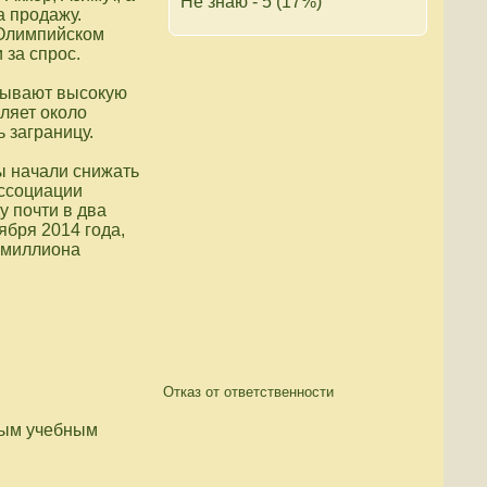
Не знаю - 5 (17%)
а продажу.
 Олимпийском
 за спрос.
зывают высокую
ляет около
 заграницу.
ры начали снижать
Ассоциации
у почти в два
ября 2014 года,
 миллиона
Отказ от ответственности
ным учебным